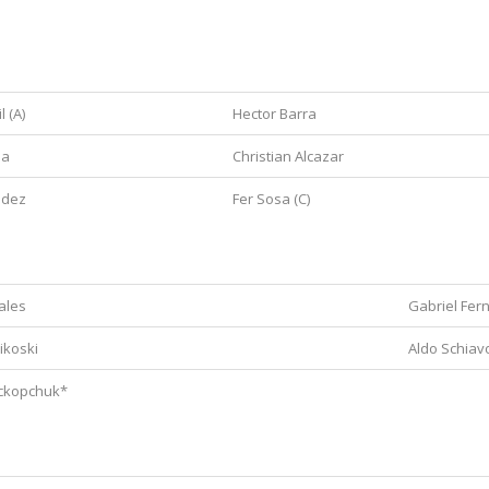
rda
Centro
l (A)
Hector Barra
ia
Christian Alcazar
ndez
Fer Sosa (C)
 Izquierdo
Defensa 
ales
Gabriel Fer
ikoski
Aldo Schiavo
ckopchuk*
Porteros