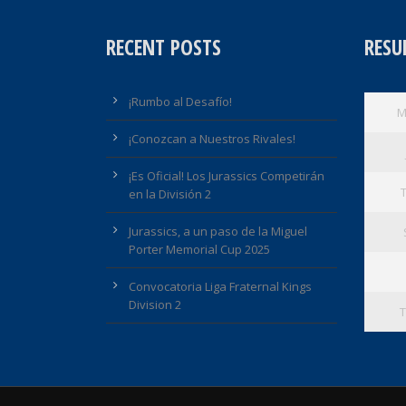
RECENT POSTS
RESU
¡Rumbo al Desafío!
M
¡Conozcan a Nuestros Rivales!
¡Es Oficial! Los Jurassics Competirán
en la División 2
Jurassics, a un paso de la Miguel
Porter Memorial Cup 2025
Convocatoria Liga Fraternal Kings
Division 2
T