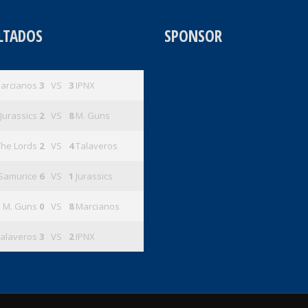
LTADOS
SPONSOR
arcianos
3
VS
3
IPNX
Jurassics
2
VS
8
M. Guns
The Lords
2
VS
4
Talaveros
Samurice
6
VS
1
Jurassics
M. Guns
0
VS
8
Marcianos
alaveros
3
VS
2
IPNX