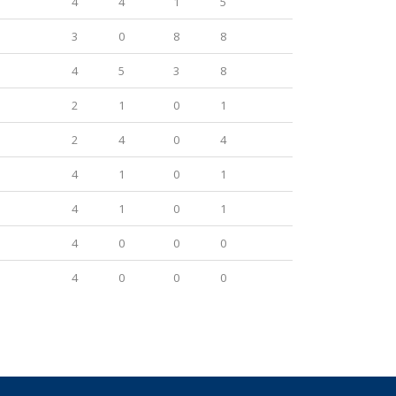
4
4
1
5
3
0
8
8
4
5
3
8
2
1
0
1
2
4
0
4
4
1
0
1
4
1
0
1
4
0
0
0
4
0
0
0