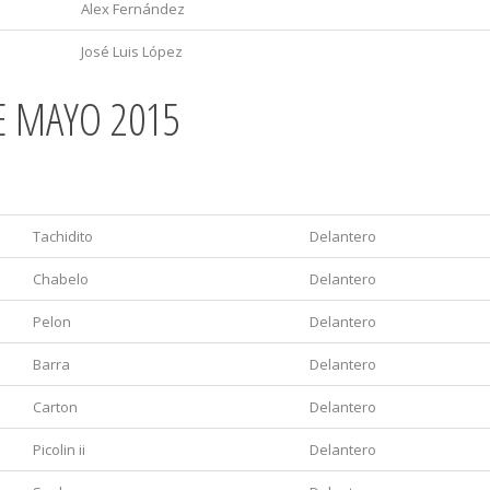
Alex Fernández
José Luis López
E MAYO 2015
Álias
Posicíon.
Tachidito
Delantero
Chabelo
Delantero
Pelon
Delantero
Barra
Delantero
Carton
Delantero
Picolin ii
Delantero