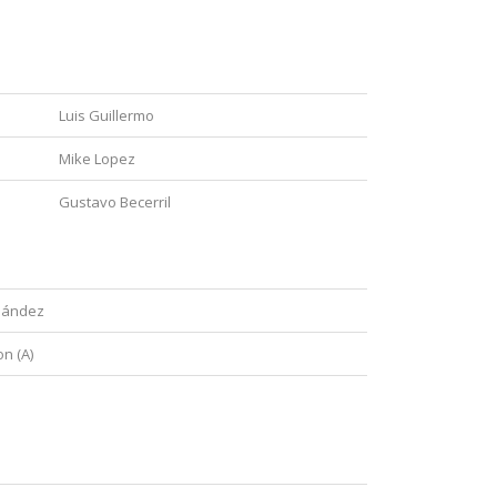
Ala derecha
Luis Guillermo
Mike Lopez
Gustavo Becerril
Derecho
nández
n (A)