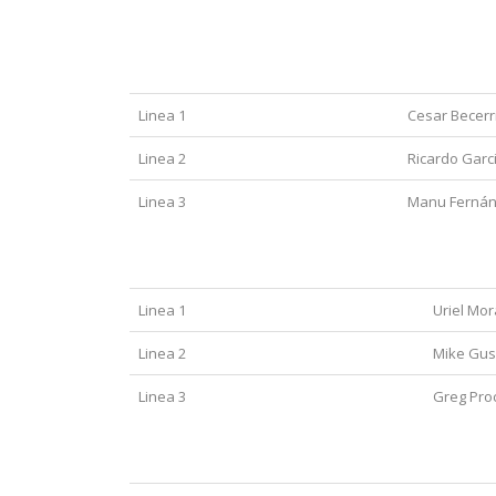
Delanteros
Ala Izquie
Linea 1
Cesar Becerri
Linea 2
Ricardo Garc
Linea 3
Manu Ferná
DEFENSAS
Defensa
Linea 1
Uriel Mor
Linea 2
Mike Gus
Linea 3
Greg Pro