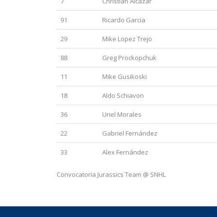
7
Christian Alcazar
91
Ricardo Garcia
29
Mike Lopez Trejo
88
Greg Prockopchuk
11
Mike Gusikoski
18
Aldo Schiavon
36
Uriel Morales
22
Gabriel Fernández
33
Alex Fernández
Convocatoria Jurassics Team @ SNHL