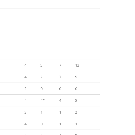
JJ
G
A
Pts.
4
5
7
12
4
2
7
9
2
0
0
0
4
4*
4
8
3
1
1
2
4
0
1
1