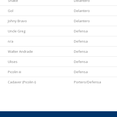
Snake
Delantero
Gol
Delantero
Johny Bravo
Delantero
Uncle Greg
Defensa
n/a
Defensa
Walter Andrade
Defensa
Ulises
Defensa
Picolin iii
Defensa
Cadaver (Picolin i)
Portero/Defensa