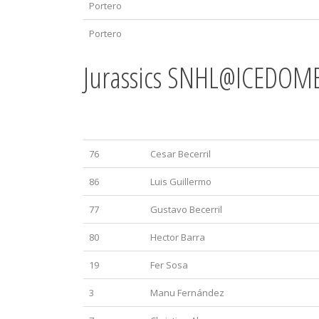
Portero
Portero
Jurassics SNHL@ICEDOM
No.
Nombre
76
Cesar Becerril
86
Luis Guillermo
77
Gustavo Becerril
80
Hector Barra
19
Fer Sosa
3
Manu Fernández