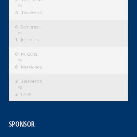
VS
4
Talaveros
6
Samurice
VS
1
Jurassics
0
M. Guns
VS
8
Marcianos
3
Talaveros
VS
2
IPNX
SPONSOR