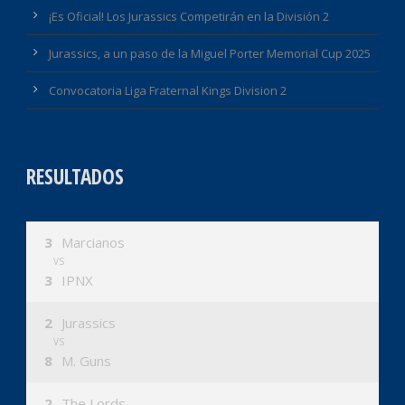
¡Es Oficial! Los Jurassics Competirán en la División 2
Jurassics, a un paso de la Miguel Porter Memorial Cup 2025
Convocatoria Liga Fraternal Kings Division 2
RESULTADOS
3
Marcianos
VS
3
IPNX
2
Jurassics
VS
8
M. Guns
2
The Lords