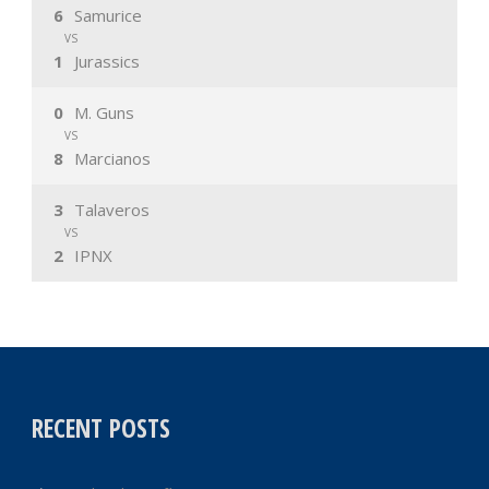
6
Samurice
VS
1
Jurassics
0
M. Guns
VS
8
Marcianos
3
Talaveros
VS
2
IPNX
RECENT POSTS