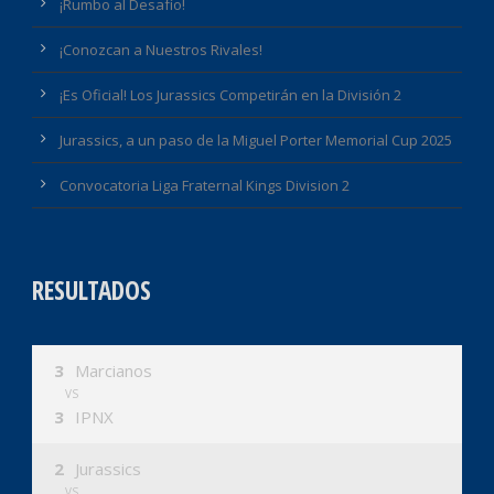
¡Rumbo al Desafío!
¡Conozcan a Nuestros Rivales!
¡Es Oficial! Los Jurassics Competirán en la División 2
Jurassics, a un paso de la Miguel Porter Memorial Cup 2025
Convocatoria Liga Fraternal Kings Division 2
RESULTADOS
3
Marcianos
VS
3
IPNX
2
Jurassics
VS