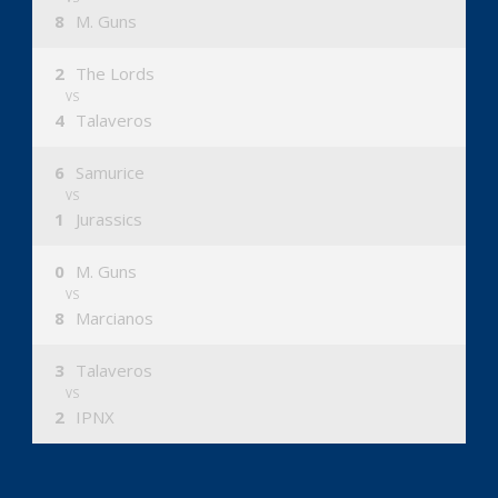
8
M. Guns
2
The Lords
VS
4
Talaveros
6
Samurice
VS
1
Jurassics
0
M. Guns
VS
8
Marcianos
3
Talaveros
VS
2
IPNX