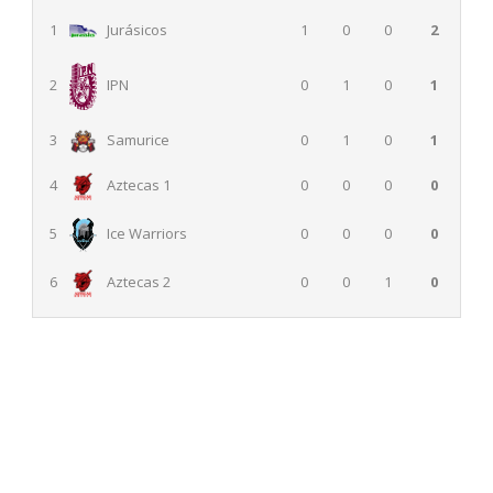
1
0
0
2
1
Jurásicos
2
IPN
0
1
0
1
3
Samurice
0
1
0
1
0
0
0
0
4
Aztecas 1
5
Ice Warriors
0
0
0
0
0
0
1
0
6
Aztecas 2