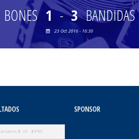
BONES
1
-
3
BANDIDAS
23 Oct 2016 - 16:30
LTADOS
SPONSOR
arcianos
3
VS
3
IPNX