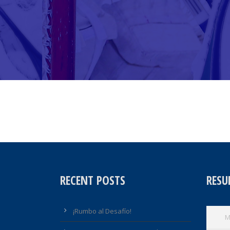
RECENT POSTS
RESU
¡Rumbo al Desafío!
M