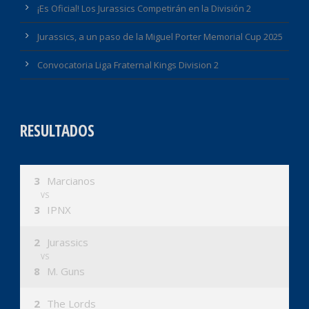
¡Es Oficial! Los Jurassics Competirán en la División 2
Jurassics, a un paso de la Miguel Porter Memorial Cup 2025
Convocatoria Liga Fraternal Kings Division 2
RESULTADOS
3
Marcianos
VS
3
IPNX
2
Jurassics
VS
8
M. Guns
2
The Lords