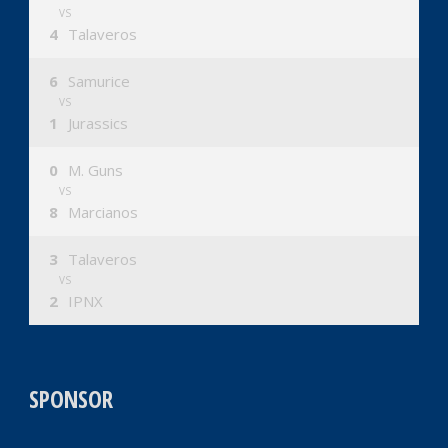
VS
4
Talaveros
6
Samurice
VS
1
Jurassics
0
M. Guns
VS
8
Marcianos
3
Talaveros
VS
2
IPNX
SPONSOR