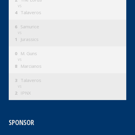
VS
4
Talaveros
6
Samurice
VS
1
Jurassics
0
M. Guns
VS
8
Marcianos
3
Talaveros
VS
2
IPNX
SPONSOR