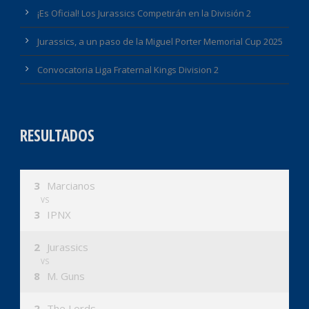
¡Es Oficial! Los Jurassics Competirán en la División 2
Jurassics, a un paso de la Miguel Porter Memorial Cup 2025
Convocatoria Liga Fraternal Kings Division 2
RESULTADOS
3
Marcianos
VS
3
IPNX
2
Jurassics
VS
8
M. Guns
2
The Lords