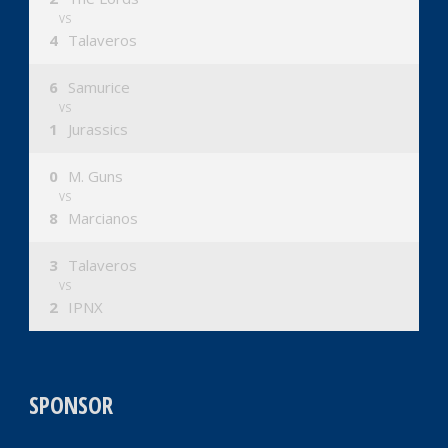
VS
4
Talaveros
6
Samurice
VS
1
Jurassics
0
M. Guns
VS
8
Marcianos
3
Talaveros
VS
2
IPNX
SPONSOR