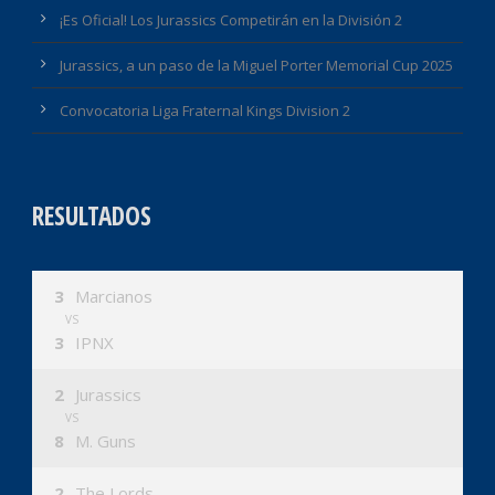
¡Es Oficial! Los Jurassics Competirán en la División 2
Jurassics, a un paso de la Miguel Porter Memorial Cup 2025
Convocatoria Liga Fraternal Kings Division 2
RESULTADOS
3
Marcianos
VS
3
IPNX
2
Jurassics
VS
8
M. Guns
2
The Lords